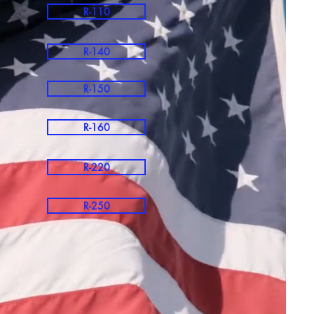
R-110
R-140
R-150
R-160
R-220
R-250