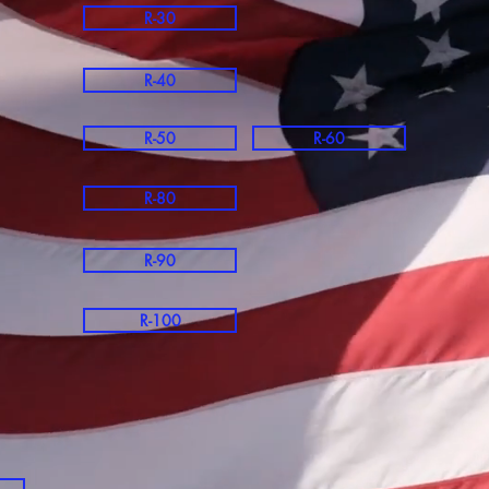
R-30
R-40
R-50
R-60
R-80
R-90
R-100