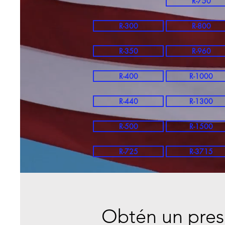
R-750
R-300
R-800
R-350
R-960
R-400
R-1000
R-440
R-1300
R-500
R-1500
R-725
R-3715
Obtén un pre