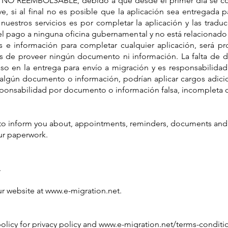
 ES NO REEMBOLSABLE, debido a que desde el primer día se c
ive, si al final no es posible que la aplicación sea entregada 
e nuestros servicios es por completar la aplicación y las tra
 el pago a ninguna oficina gubernamental y no está relacionad
e información para completar cualquier aplicación, será pro
s de proveer ningún documento ni información. La falta de 
so en la entrega para envío a migración y es responsabilidad d
algún documento o información, podrían aplicar cargos adicio
ponsabilidad por documento o información falsa, incompleta o
S to inform you about, appointments, reminders, documents and 
ur paperwork.
.
our website at
www.e-migration.net
.
olicy
for privacy policy and
www.e-migration.net/terms-conditi