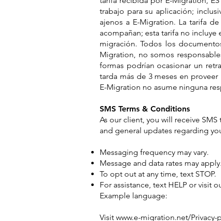
tarifa recibida por E-Migration,
trabajo para su aplicación; inclus
ajenos a E-Migration. La tarifa d
acompañan; esta tarifa no incluye
migración. Todos los documentos 
Migration, no somos responsable
formas podrían ocasionar un retra
tarda más de 3 meses en proveer 
E-Migration no asume ninguna res
SMS Terms & Conditions
As our client, you will receive SM
and general updates regarding yo
Messaging frequency may vary.
Message and data rates may apply
To opt out at any time, text STOP.
For assistance, text HELP or visit 
Example language:
Visit
www.e-migration.net/Privacy-p