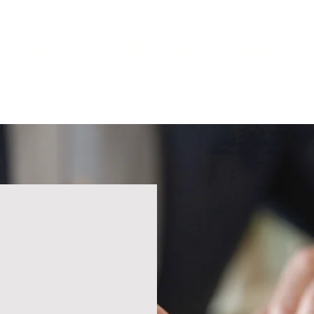
cialistas Migratorios
quilidad de tener un especialista a su lado.